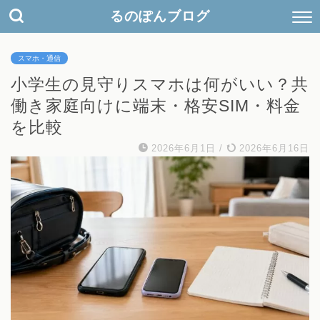
検
るのぽんブログ
索
キ
ー
スマホ・通信
ワ
ー
小学生の見守りスマホは何がいい？共
ド
働き家庭向けに端末・格安SIM・料金
を比較
2026年6月1日
/
2026年6月16日