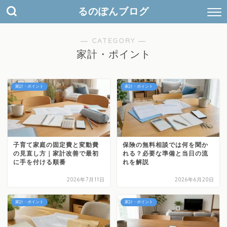
検
るのぽんブログ
索
キ
ー
― CATEGORY ―
ワ
家計・ポイント
ー
ド
家計・ポイント
家計・ポイント
子育て家庭の固定費と変動費
保険の無料相談では何を聞か
の見直し方｜家計改善で最初
れる？必要な準備と当日の流
に手を付ける順番
れを解説
2026年7月11日
2026年6月20日
家計・ポイント
家計・ポイント