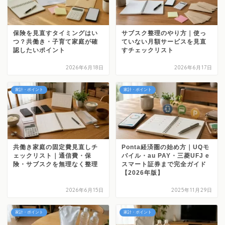
保険を見直すタイミングはい
サブスク整理のやり方｜使っ
つ？共働き・子育て家庭が確
ていない月額サービスを見直
認したいポイント
すチェックリスト
2026年6月18日
2026年6月17日
家計・ポイント
家計・ポイント
共働き家庭の固定費見直しチ
Ponta経済圏の始め方｜UQモ
ェックリスト｜通信費・保
バイル・au PAY・三菱UFJ e
険・サブスクを無理なく整理
スマート証券まで完全ガイド
【2026年版】
2026年6月15日
2025年11月29日
家計・ポイント
家計・ポイント