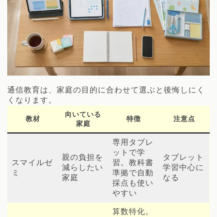
通信教育は、家庭の目的に合わせて選ぶと後悔しにく
くなります。
向いている
教材
特徴
注意点
家庭
専用タブレ
ットで学
親の負担を
タブレット
スマイルゼ
習。教科書
減らしたい
学習中心に
ミ
準拠で自動
家庭
なる
採点も使い
やすい
算数特化。