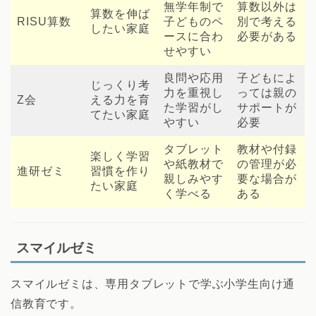
無学年制で
算数以外は
算数を伸ば
RISU算数
子どものペ
別で考える
したい家庭
ースに合わ
必要がある
せやすい
良問や応用
子どもによ
じっくり考
力を重視し
っては親の
Z会
える力を育
た学習がし
サポートが
てたい家庭
やすい
必要
タブレット
教材や付録
楽しく学習
や紙教材で
の管理が必
進研ゼミ
習慣を作り
親しみやす
要な場合が
たい家庭
く学べる
ある
スマイルゼミ
スマイルゼミは、専用タブレットで学ぶ小学生向け通
信教育です。