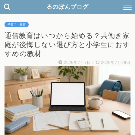
検
るのぽんブログ
索
キ
ー
子育て・教育
ワ
ー
通信教育はいつから始める？共働き家
ド
庭が後悔しない選び方と小学生におす
すめの教材
2026年7月7日
/
2026年7月29日