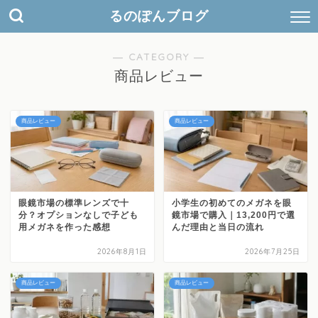
検
るのぽんブログ
索
キ
ー
― CATEGORY ―
ワ
商品レビュー
ー
ド
商品レビュー
商品レビュー
眼鏡市場の標準レンズで十
小学生の初めてのメガネを眼
分？オプションなしで子ども
鏡市場で購入｜13,200円で選
用メガネを作った感想
んだ理由と当日の流れ
2026年8月1日
2026年7月25日
商品レビュー
商品レビュー