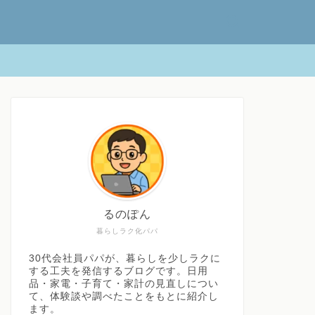
検
索
キ
ー
ワ
ー
ド
るのぽん
暮らしラク化パパ
30代会社員パパが、暮らしを少しラクに
する工夫を発信するブログです。日用
品・家電・子育て・家計の見直しについ
て、体験談や調べたことをもとに紹介し
ます。