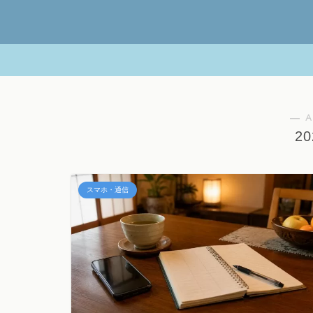
― A
2
スマホ・通信