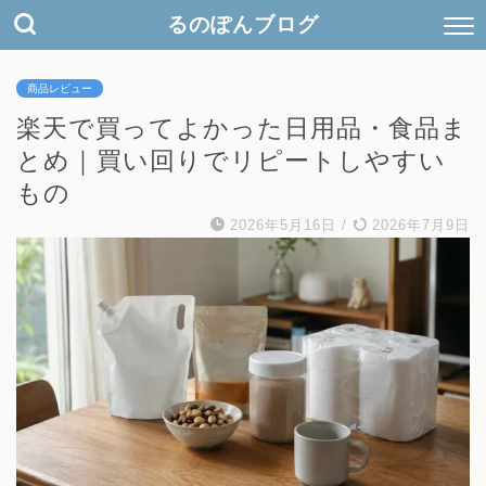
検
るのぽんブログ
索
キ
ー
商品レビュー
ワ
ー
楽天で買ってよかった日用品・食品ま
ド
とめ｜買い回りでリピートしやすい
もの
2026年5月16日
/
2026年7月9日