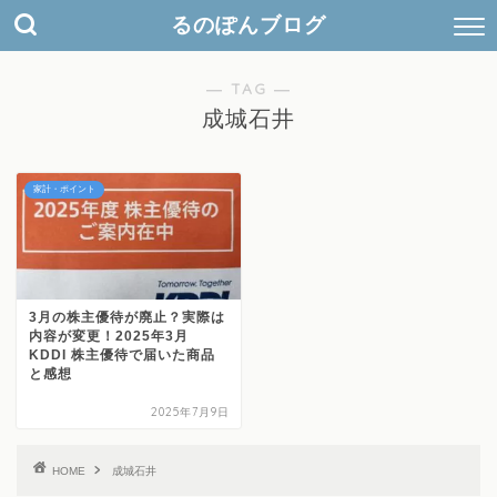
検
るのぽんブログ
索
キ
ー
― TAG ―
ワ
成城石井
ー
ド
家計・ポイント
3月の株主優待が廃止？実際は
内容が変更！2025年3月
KDDI 株主優待で届いた商品
と感想
2025年7月9日
HOME
成城石井